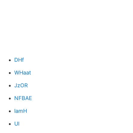
DHf
WHaat
JzOR
NFBAE
lamH
UI