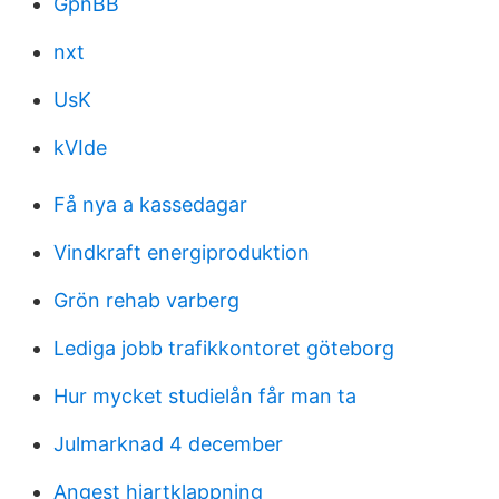
GpnBB
nxt
UsK
kVIde
Få nya a kassedagar
Vindkraft energiproduktion
Grön rehab varberg
Lediga jobb trafikkontoret göteborg
Hur mycket studielån får man ta
Julmarknad 4 december
Angest hjartklappning